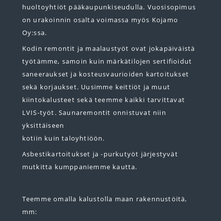
huoltoyhtiöt pääkaupunkiseudulla. Vuosisopimus
on urakoinnin osalta voimassa myös Kojamo
Oy:ssa.
Kodin remontit ja maalaustyöt ovat jokapäiväistä
työtämme, samoin kuin märkätilojen sertifioidut
saneeraukset ja kosteusvaurioiden kartoitukset
sekä korjaukset. Uusimme keittiöt ja muut
kiintokalusteet sekä teemme kaikki tarvittavat
LVIS-työt. Saunaremontit onnistuvat niin
yksittäiseen
kotiin kuin taloyhtiöön.
Asbestikartoitukset ja -purkutyöt järjestyvät
mutkitta kumppaniemme kautta.
Teemme omalla kalustolla maan rakennustöitä,
mm: