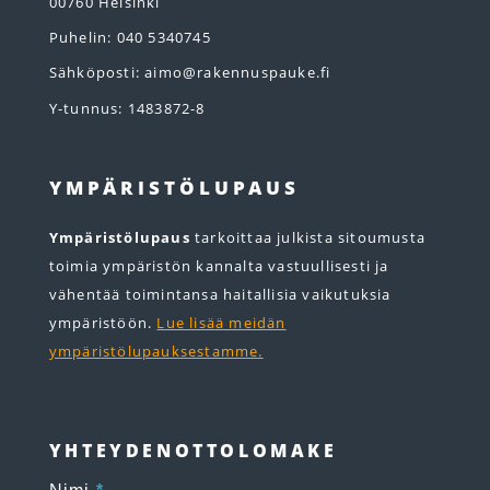
00760 Helsinki
Puhelin: 040 5340745
Sähköposti: aimo@rakennuspauke.fi
Y-tunnus: 1483872-8
YMPÄRISTÖLUPAUS
Ympäristölupaus
tarkoittaa julkista sitoumusta
toimia ympäristön kannalta vastuullisesti ja
vähentää toimintansa haitallisia vaikutuksia
ympäristöön.
Lue lisää meidän
ympäristölupauksestamme.
YHTEYDENOTTOLOMAKE